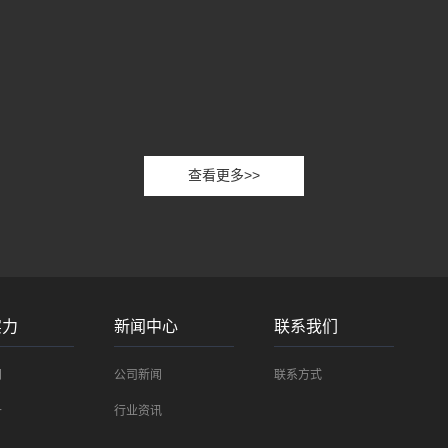
高效沟通培训心得
今年7月的时候公司聘请了知名讲师晏世乐老师，到公司
给大家培训...
查看更多>>
实力
新闻中心
联系我们
间
公司新闻
联系方式
备
行业资讯