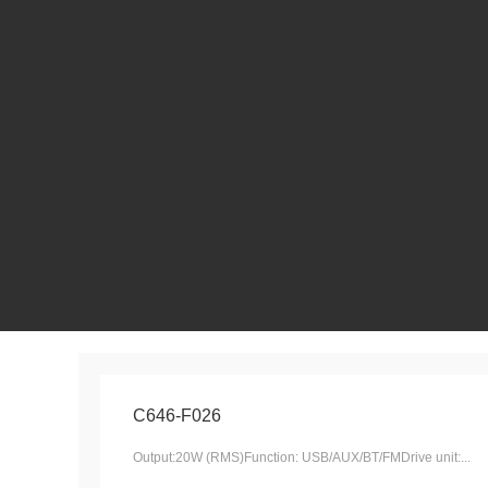
H121
查看详情>>
C646-F026
Output:20W (RMS)Function: USB/AUX/BT/FMDrive unit:...