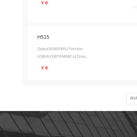
￥
0
H515
Output:80W(RMS) Function:
USB/AUX/BT/FM/MICx1Drive...
￥
0
共4