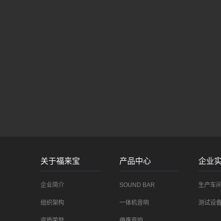
双展联动！香港电子展×广交会将于2025年4月启
幕。全球商机一触即发 科技赋能贸易，跨境资源
零距离对接！
香港贸发局春季电子产品展 与 第137届中国进出口商品
交易会...
关于福来宝
产品中心
企业
企业简介
SOUND BAR
生产车
组织架构
一体机音响
测试设
资质荣誉
便携音响