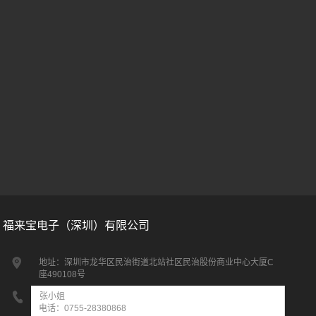
福来宝独特的管理模式—常委会
在2019年6月4日福来宝公司总经理蔡洁荣先生，提出成
立福来...
福来宝电子（深圳）有限公司
地址：深圳市龙华区民治街道北站社区民治股份商业中心大厦C
座490108号
张小姐
电话：0755-28380868